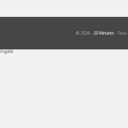
© 2026 -
20 Minutes
- Tous 
Vogalib