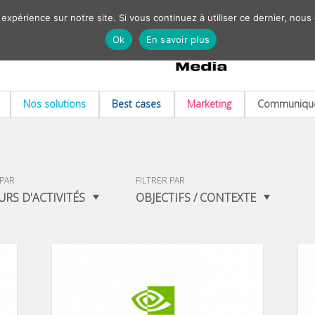
 expérience sur notre site. Si vous continuez à utiliser ce dernier, nous
Ok
En savoir plus
Nos solutions
Best cases
Marketing
Communiqué
 PAR
FILTRER PAR
URS D'ACTIVITÉS
OBJECTIFS / CONTEXTE