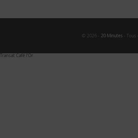
© 2026 -
20 Minutes
- Tous 
Transat Café l'Or