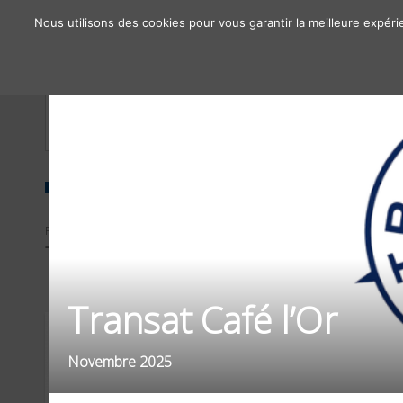
Nous utilisons des cookies pour vous garantir la meilleure expéri
À propos
Chiffres clés
Nos solutions
FILTRER PAR
FILTRER PAR
TYPE D'OPÉRATIONS
SECTEURS D'ACTIVITÉS
Transat Café l’Or
Novembre 2025