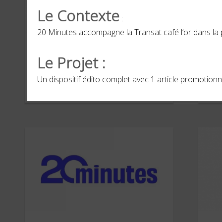
Le Contexte
:
20 Minutes accompagne la Transat café l’or dans la
HBO MAX
NV
Le Projet :
Un dispositif édito complet avec 1 article promotionn
FÉVRIER 2026
JANVI