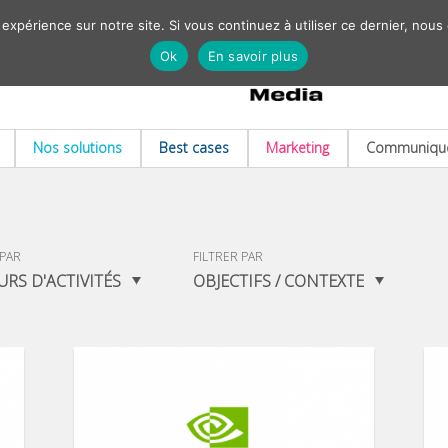
 expérience sur notre site. Si vous continuez à utiliser ce dernier, nous
Ok
En savoir plus
Nos solutions
Best cases
Marketing
Communiqué
 PAR
FILTRER PAR
URS D'ACTIVITÉS
OBJECTIFS / CONTEXTE