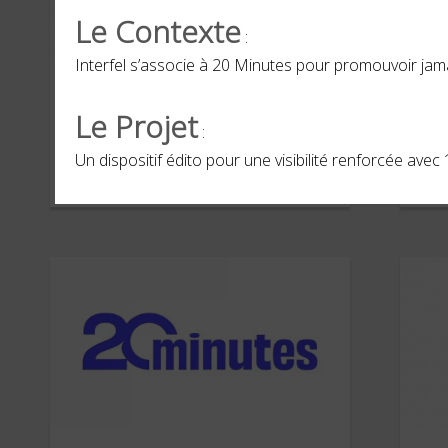
Le Contexte
:
Interfel s’associe à 20 Minutes pour promouvoir jamai
HBO MAX
NV
Le Projet
:
Un dispositif édito pour une visibilité renforcée avec
FÉVRIER 2026
JANVI