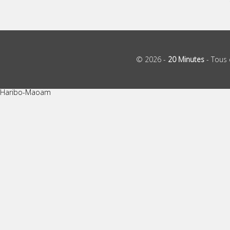
© 2026 -
20 Minutes
- Tous 
Haribo-Maoam