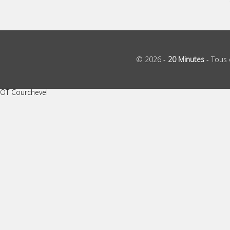
© 2026 -
20 Minutes
- Tous 
OT Courchevel