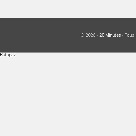
© 2026 -
20 Minutes
- Tous 
Butagaz