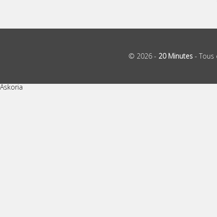
© 2026 -
20 Minutes
- Tous 
Askoria