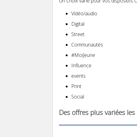
Un choix varié pour vos dispositifs 
Vidéo/audio
Digital
Street
Communautés
#MoiJeune
Influence
events
Print
Social
Des offres plus variées les