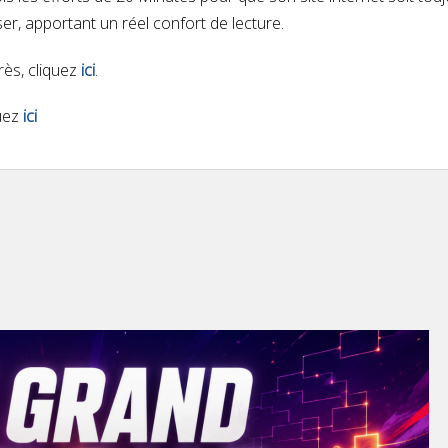
iser, apportant un réel confort de lecture.
rès, cliquez
ici
.
quez
ici