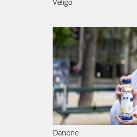
Véligo
Danone