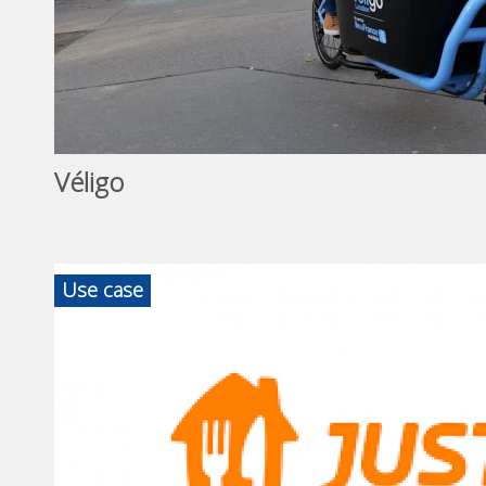
Véligo
Use case