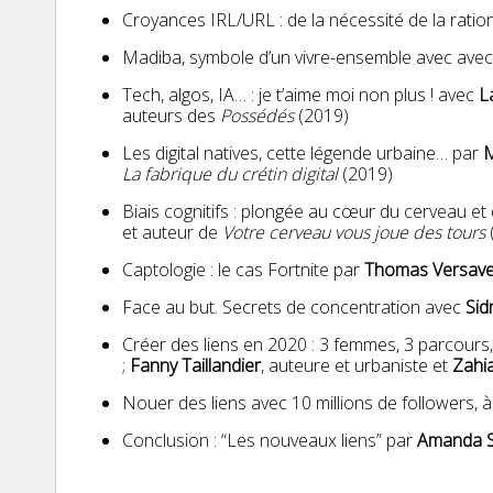
Croyances IRL/URL : de la nécessité de la ratio
Madiba, symbole d’un vivre-ensemble avec ave
Tech, algos, IA… : je t’aime moi non plus ! avec
L
auteurs des
Possédés
(2019)
Les digital natives, cette légende urbaine… par
M
La fabrique du crétin digital
(2019)
Biais cognitifs : plongée au cœur du cerveau et
et auteur de
Votre cerveau vous joue des tours
Captologie : le cas Fortnite par
Thomas Versav
Face au but. Secrets de concentration avec
Sid
Créer des liens en 2020 : 3 femmes, 3 parcours, 
;
Fanny Taillandier
, auteure et urbaniste et
Zahi
Nouer des liens avec 10 millions de followers, 
Conclusion : “Les nouveaux liens” par
Amanda S