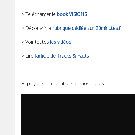
> Télécharger le
book VIS!ONS
> Découvrir la
rubrique dédiée sur 20minutes.fr
> Voir toutes
les vidéos
> Lire
l’article de Tracks & Facts
Replay des interventions de nos invités :