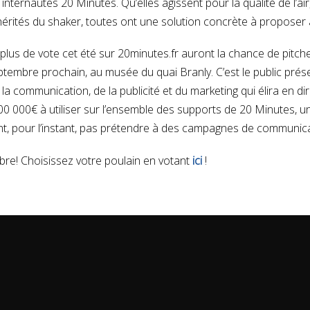
nternautes 20 Minutes. Qu’elles agissent pour la qualité de l’air
érités du shaker, toutes ont une solution concrète à proposer 
e plus de vote cet été sur 20minutes.fr auront la chance de pitch
ptembre prochain, au musée du quai Branly. C’est le public pré
 communication, de la publicité et du marketing qui élira en dire
300 000€ à utiliser sur l’ensemble des supports de 20 Minutes, u
, pour l’instant, pas prétendre à des campagnes de communica
bre! Choisissez votre poulain en votant
ici
!