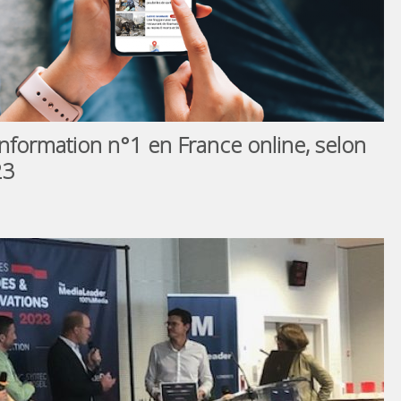
information n°1 en France online, selon
23